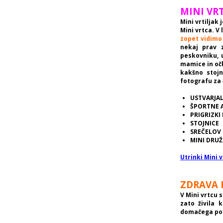
MINI VR
Mini vrtiljak
Mini vrtca.
V 
zopet vidimo
nekaj prav z
peskovniku, 
mamice in očk
kakšno stojn
fotografu za 
USTVARJA
ŠPORTNE 
PRIGRIZKI 
STOJNICE
SREČELOV
MINI DRU
Utrinki Mini v
ZDRAVA 
V Mini vrtcu 
zato živila 
domačega pore