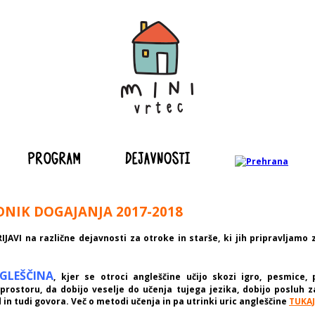
NIK DOGAJANJA 2017-2018
IJAVI na različne dejavnosti za otroke in starše, ki jih pripravljamo 
GLEŠČINA
, kjer se otroci angleščine učijo skozi igro, pesmice, p
rostoru, da dobijo veselje do učenja tujega jezika, dobijo posluh z
 in tudi govora. Več o metodi učenja in pa utrinki uric angleščine
TUKAJ