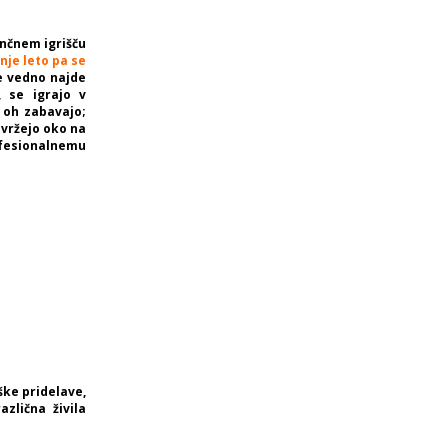
ončnem igrišču
je leto pa se
 vedno najde
, se igrajo v
 oh zabavajo;
 vržejo oko na
ofesionalnemu
ške pridelave,
zlična živila