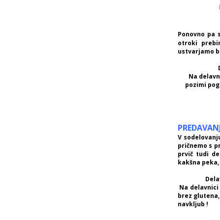
Ponovno pa s
otroki prebi
ustvarjamo b
Na delavni
pozimi pogr
PREDAVANJ
V sodelovanj
pričnemo s pr
prvič tudi de
kakšna peka, 
Dela
Na delavnici 
brez glutena,
navkljub !