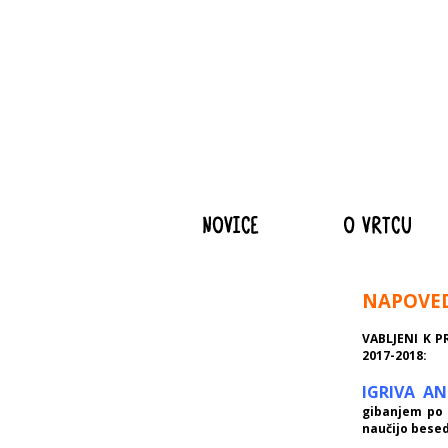
NAPOVED
VABLJENI K PR
2017-2018:
IGRIVA AN
gibanjem po p
naučijo besed