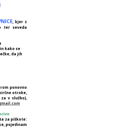
i
VNICE
, kjer z
mo ter seveda
a
 in kako se
ečke, da jih
rom ponovno
birčne otroke,
 za v službo),
gmail.com
ecivo
ta za piškote:
oke, pojedinam