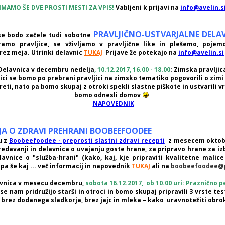
IMAMO ŠE DVE PROSTI MESTI ZA VPIS!
Vabljeni k prijavi na
info@avelin.s
PRAVLJIČNO-USTVARJALNE DELA
e bodo začele tudi sobotne
ramo pravljice, se vživljamo v pravljične like in plešemo, poje
rez meja. Utrinki delavnic
TUKAJ
Prijave že potekajo na
info@avelin.si
Delavnica v decembru nedelja
, 10.12.2017, 16.00 - 18.00
: Zimska pravljic
ci se bomo po prebrani pravljici na zimsko tematiko pogovorili o zimi
eti, nato pa bomo skupaj z otroki spekli slastne piškote in ustvarili vr
bomo odnesli domov
NAPOVEDNIK
A O ZDRAVI PREHRANI BOOBEEFOODEE
u z
Boobeefoodee - preprosti slastni zdravi recepti
z mesecem oktob
edavanji in delavnica o uvajanju goste hrane, za pripravo hrane za iz
lavnice o "služba-hrani" (kako, kaj, kje pripraviti kvalitetne malice
pa še kaj ... več informacij in napovednik
TUKAJ
ali na
boobeefoodee@
vnica v mesecu decembru,
sobota 16.12.2017, ob 10.00 uri: Praznično p
se nam pridružijo starši in otroci in bomo skupaj pripravili 3 vrste tes
 brez dodanega sladkorja, brez jajc in mleka – kako uravnotežiti obr