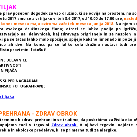
TILJAK
 je prav poseben dogodek
za vso družino, ki se odvija na prostem, na s
letu 2017 smo se a vrtiljaku vrteli 3.6.2017, od 10.00 do 17.00 ure,
nasledn
 konec meseca maja oziroma začetek meseca junija 2018.
Na njem se
a vsakega družinskega člana; otroci se lahko podijo po igrišču
ustvarjajo na delavnicah, kaj zdravega prigriznejo in se nasploh in
i pa se tačas lahko malo spočijejo, spijejo kakšno limonado in po želji
ico ali dve. Na koncu pa se lahko cela družina nastavi tudi pr
čisto pravi mini fotošut!
LNE DELAVNICE
AKTIVNOSTI
IN PIJAČA
 S SUPER NAGRADAMI
ŽINSKO FOTOGRAFIRANJE
rtiljaka
PREHRANA - ZDRAV OBROK
stremimo k zdravi prehrani in se trudimo, da poskrbimo za živila ekolo
kupujemo tudi v trgovini
Zdrav obrok.
V njihovi trgovini najdete ra
kla in ekološke predelave, ki so primerna tudi za alergike.